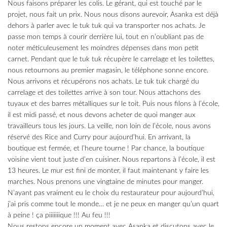
Nous faisons préparer les colis. Le gérant, qui est touché par le
projet, nous fait un prix. Nous nous disons aurevoir, Asanka est déjà
dehors à parler avec le tuk tuk qui va transporter nos achats. Je
passe mon temps à courir derrière lui, tout en n’oubliant pas de
noter méticuleusement les moindres dépenses dans mon petit
carnet. Pendant que le tuk tuk récupère le carrelage et les toilettes,
nous retournons au premier magasin, le téléphone sonne encore.
Nous arrivons et récupérons nos achats. Le tuk tuk chargé du
carrelage et des toilettes arrive à son tour. Nous attachons des
tuyaux et des barres métalliques sur le toit. Puis nous filons à l’école,
il est midi passé, et nous devons acheter de quoi manger aux
travailleurs tous les jours. La veille, non loin de l’école, nous avons
réservé des Rice and Curry pour aujourd’hui. En arrivant, la
boutique est fermée, et l’heure tourne ! Par chance, la boutique
voisine vient tout juste d’en cuisiner. Nous repartons à l’école, il est
13 heures. Le mur est fini de monter, il faut maintenant y faire les
marches. Nous prenons une vingtaine de minutes pour manger.
N’ayant pas vraiment eu le choix du restaurateur pour aujourd’hui,
j’ai pris comme tout le monde… et je ne peux en manger qu’un quart
à peine ! ça piiiiiiique !!! Au feu !!!
Nous restons encore un moment avec Asanka et discutons avec le